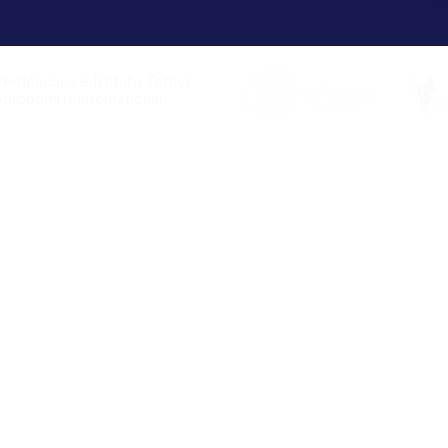
Verdeacqua e Istituto Tethys
Soroptimist International