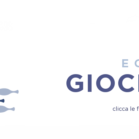
HOME
PROGETTO
STUDE
E 
GIO
clicca le 