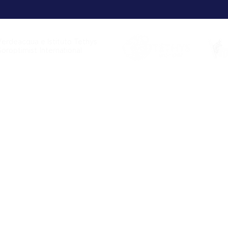
Verdeacqua e Istituto Tethys
Soroptimist International