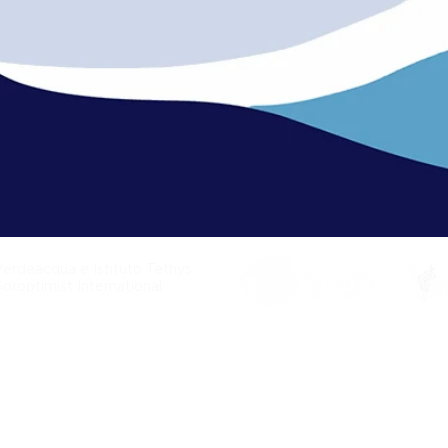
Verdeacqua e Istituto Tethys
Soroptimist International