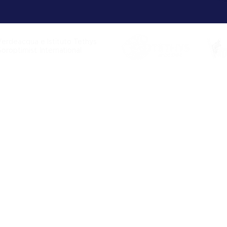
Verdeacqua e Istituto Tethys
Soroptimist International